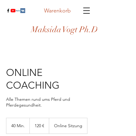
Warenkorb
Maksida Vogt Ph.D.
ONLINE
COACHING
Alle Themen rund ums Pferd und
Pferdegesundheit.
120
Euro
40 Min.
4
120 €
Online Sitzung
0