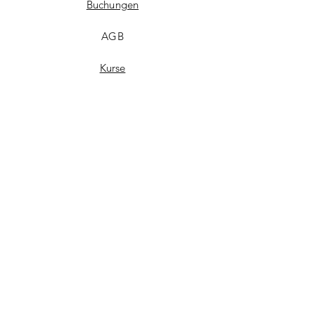
Buchungen
AGB
Kurse
Facebook
Youtube
Vimeo
Telegram
VK
UPDATES