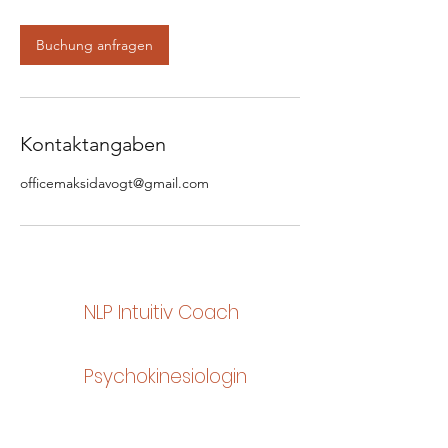
M
i
n
Buchung anfragen
.
Kontaktangaben
officemaksidavogt@gmail.com
NLP Intuitiv Coach
Psychokinesiologin