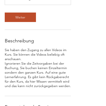
e
r
v
a
Weiter
r
i
i
e
r
Beschreibung
t
Sie haben den Zugang zu allen Videos im
Kurs. Sie können die Videos beliebig oft
anschauen.
Ignorieren Sie die Zeitvorgaben bei der
Buchung, Sie buchen keinen Einzeltermin
sondern den ganzen Kurs. Auf eine gute
Lernerfahrung. Es gibt kein Rückgaberecht
für den Kurs, da hier Wissen vermittelt wird
und das kann nicht zurückgegeben werden.