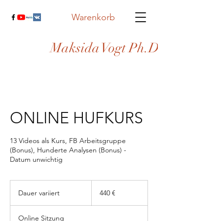
Warenkorb
Maksida Vogt Ph.D.
ONLINE HUFKURS
13 Videos als Kurs, FB Arbeitsgruppe
(Bonus), Hunderte Analysen (Bonus) -
Datum unwichtig
440
Euro
Dauer variiert
D
440 €
a
u
Online Sitzung